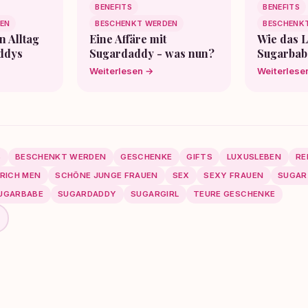
BENEFITS
BENEFITS
EN
BESCHENKT WERDEN
BESCHENK
n Alltag
Eine Affäre mit
Wie das L
ddys
Sugardaddy - was nun?
Sugarbab
Weiterlesen →
Weiterlese
S
BESCHENKT WERDEN
GESCHENKE
GIFTS
LUXUSLEBEN
RE
RICH MEN
SCHÖNE JUNGE FRAUEN
SEX
SEXY FRAUEN
SUGAR
UGARBABE
SUGARDADDY
SUGARGIRL
TEURE GESCHENKE