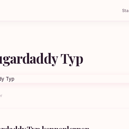
Sta
ugardaddy Typ
er