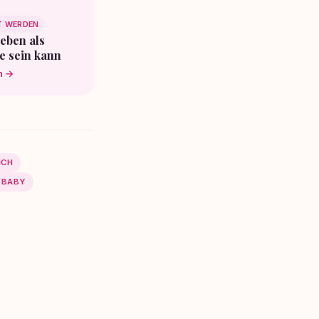
T WERDEN
eben als
e sein kann
n →
ICH
 BABY