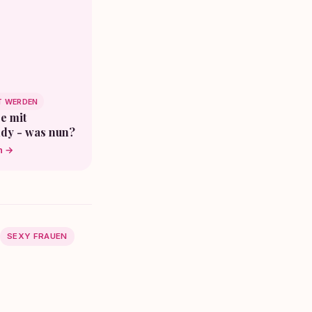
T WERDEN
re mit
dy - was nun?
n →
SEXY FRAUEN