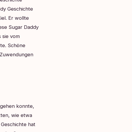
ddy Geschichte
el. Er wollte
iese Sugar Daddy
s sie vom
lte. Schöne
len Zuwendungen
fgehen konnte,
tten, wie etwa
Geschichte hat