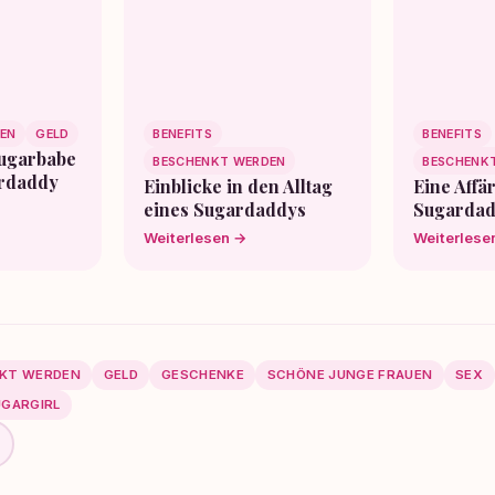
EN
GELD
BENEFITS
BENEFITS
Sugarbabe
BESCHENKT WERDEN
BESCHENK
ardaddy
Einblicke in den Alltag
Eine Affä
eines Sugardaddys
Sugardad
Weiterlesen →
Weiterlese
KT WERDEN
GELD
GESCHENKE
SCHÖNE JUNGE FRAUEN
SEX
UGARGIRL