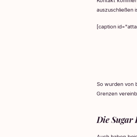
Kontakt kommen 
auszuschließen is
[caption id="att
So wurden von b
Grenzen vereinba
Die Sugar 
Auch haben beid