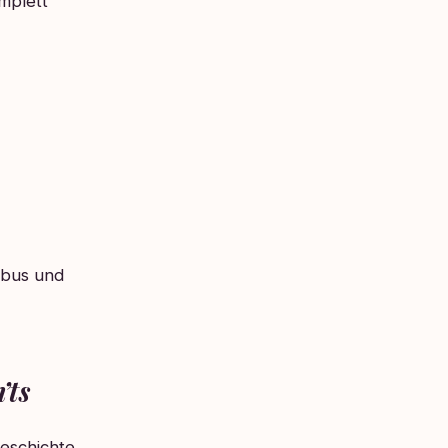
mplett
abus und
’ts
eschichte