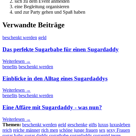
sich zu dem Event anmelden
eine Begleitung organisieren
und zur Party gehen und Spaß haben
Verwandte Beiträge
beschenkt werden
geld
Das perfekte Sugarbabe für einen Sugardaddy
Weiterlesen →
benefits
beschenkt werden
Einblicke in den Alltag eines Sugardaddys
Weiterlesen →
benefits
beschenkt werden
Eine Affäre mit Sugardaddy - was nun?
Weiterlesen →
Themen:
beschenkt werden
geld
geschenke
gifts
luxus
luxusleben
reich
reiche männer
rich men
schöne junge frauen
sex
sexy Frauen
sugar baby
sugar daddy
sugarbabe
sugardaddy
sugargirl
teure