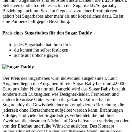
mit ihm. Sugarbabes sind selbstbewusste Damen, die Luxus lieben.
Selbstverständlich dreht es sich in der Sugardaddy/Sugarbaby-
Beziehung auch um Sex. Im Gegensatz zu einer Prostituierten
gehört bei Sugarbabes aber mehr als nur körperliches dazu. Es ist
eine Partnerschaft gegen Bezahlung.
Preis eines Sugarbabes für den Sugar Daddy
jedes Sugarbabe hat ihren Preis
du kannst ihn selbst festlegen
achte auf übliche gagen
Der Preis des Sugarbabes wird individuell ausgehandelt. Laut
Angaben liegen die Ausgaben für ein Sugar Baby bei rund 42.000
Euro pro Jahr. Nicht nur mit Bargeld wird das Sugar Baby bezahlt,
sondern auch Luxusgüter, wie Designerkleider, Fernreisen und
andere luxuriöse Güter werden ihr gekauft. Dafür erhält der
Sugardaddy die Gewissheit einer unkomplizierten Beziehung, die
jederzeit ohne Herzschmerz aufgelöst werden kann. Erfahrungen
zufolge, sind viele der Sugardaddys verheiratet, die mit ihrer
Zweitfrau die einsamen Nächte auf Geschäftsreisen verbringen oder
von der Ehefrau unerfüllte Wünsche ausleben. Das Konzept
Sugardaddy ist sowohl für den wohlhabende Mann, als auch der