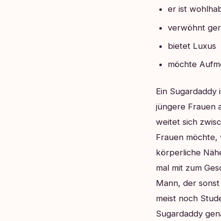
er ist wohlh
verwöhnt ge
bietet Luxus
möchte Aufm
Ein Sugardaddy 
jüngere Frauen a
weitet sich zwis
Frauen möchte, w
körperliche Nähe
mal mit zum Ges
Mann, der sonst 
meist noch Stud
Sugardaddy genau