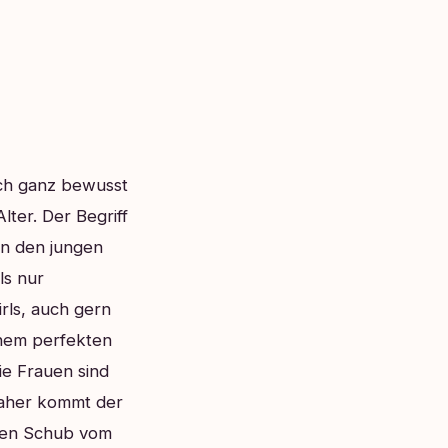
ich ganz bewusst
lter. Der Begriff
on den jungen
ls nur
rls, auch gern
inem perfekten
ie Frauen sind
Daher kommt der
llen Schub vom