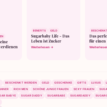
BENEFITS
GELD
BESCHENK
Sugarbaby Life - Das
Das perf
EN
Leben ist Zucker
für eine
eine
verdienen
Weiterlesen →
Weiterlese
S
BESCHENKT WERDEN
GELD
GESCHENKE
GIFTS
LUXUS
ÄNNER
RICH MEN
SCHÖNE JUNGE FRAUEN
SEXY FRAUEN
SUGA
GAR BABYE
SUGAR DADDY
SUGARBABE
SUGARDADDY
SUGARG