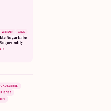
T WERDEN
GELD
ekte Sugarbabe
n Sugardaddy
n →
LUXUSLEBEN
R BABE
IRL